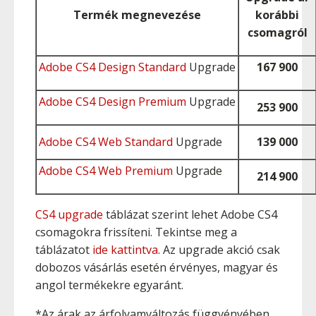
Termék megnevezése
korábbi
csomagról
Adobe CS4 Design Standard
Upgrade
167 900
Adobe CS4 Design Premium
Upgrade
253 900
Adobe CS4 Web Standard
Upgrade
139 000
Adobe CS4 Web Premium
Upgrade
214 900
CS4 upgrade
táblázat szerint lehet Adobe CS4
csomagokra frissíteni. Tekintse meg a
táblázatot
ide kattintva
. Az upgrade akció csak
dobozos vásárlás esetén érvényes, magyar és
angol termékekre egyaránt.
*Az árak az árfolyamváltozás függvényében