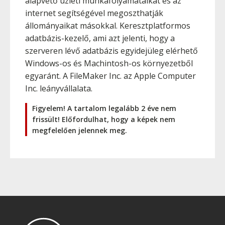
alapvető üzleti munkafolyamataikat és az
internet segítségével megoszthatják
állományaikat másokkal. Keresztplatformos
adatbázis-kezelő, ami azt jelenti, hogy a
szerveren lévő adatbázis egyidejüleg elérhető
Windows-os és Machintosh-os környezetből
egyaránt. A FileMaker Inc. az Apple Computer
Inc. leányvállalata.
Figyelem! A tartalom legalább 2 éve nem
frissült! Előfordulhat, hogy a képek nem
megfelelően jelennek meg.