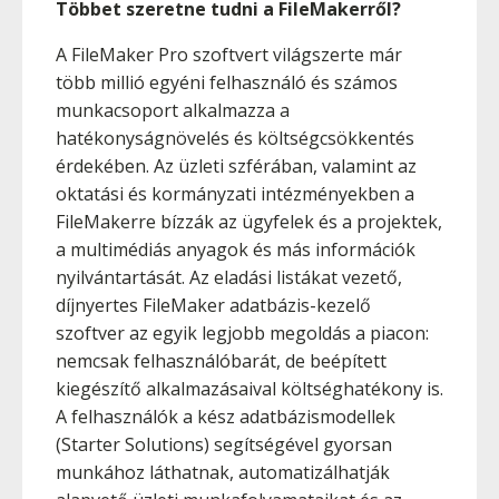
Többet szeretne tudni a FileMakerről?
A FileMaker Pro szoftvert világszerte már
több millió egyéni felhasználó és számos
munkacsoport alkalmazza a
hatékonyságnövelés és költségcsökkentés
érdekében. Az üzleti szférában, valamint az
oktatási és kormányzati intézményekben a
FileMakerre bízzák az ügyfelek és a projektek,
a multimédiás anyagok és más információk
nyilvántartását. Az eladási listákat vezető,
díjnyertes FileMaker adatbázis-kezelő
szoftver az egyik legjobb megoldás a piacon:
nemcsak felhasználóbarát, de beépített
kiegészítő alkalmazásaival költséghatékony is.
A felhasználók a kész adatbázismodellek
(Starter Solutions) segítségével gyorsan
munkához láthatnak, automatizálhatják