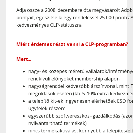
Adja össze a 2008. decembere óta megvásárolt Adobe
pontjait, egészítse ki egy rendeléssel 25 000 pontra*
kedvezményes CLP-státuszra.
Miért érdemes részt venni a CLP-programban?
Mert
...
nagy- és közepes méretű vállalatok/intézmény
rendkívüli előnyöket membership alapon
nagyságrenddel kedvezőbb árszínvonal, mint 
megoldások esetén (kb. 5-10% extra kedvezmé
a telepítő kit-ek ingyenesen elérhetőek ESD f
ügyfelek részére
egyszerűbb szoftvereszköz–gazdálkodás (azo
nyilvántartható termékek)
nincs termékaktiválás, könnyebb a telepítés/elt