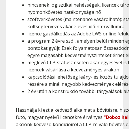
nincsenek logisztikai nehézségek, licencek táro
nyomonkövetés hatékonysága nő
szoftverkövetés (maintenance vásárolható): stab
költségtervezés akár 2 éves időintervallumra
licence gazdálkodás az Adobe LWS online felül
a program 2 évre szól, amelyen belül minden e
pontokat gyűjt. Ezek folyamatosan összeadódna
egyre magasabb kedvezményszinteket érhet e
meglévő CLP-státusz esetén akár egyesével is 
licencek vásárlása a kedvezményes árakon
kapcsolódási lehetőség leány- és közös tulajdo
részére a minél nagyobb kedvezmények eléré
2 év után a konstrukció további tárgyalások al
Használja ki ezt a kedvező alkalmat a bővítésre, h
futó, magyar nyelvű licencekre érvényes
"Doboz hel
akciónk kedvező kondícióiról a CLP-re való bővítés e