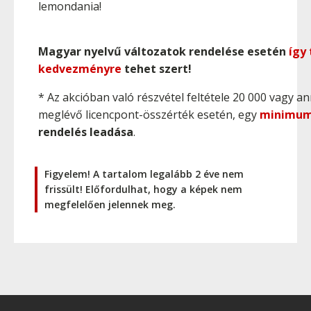
lemondania!
Magyar nyelvű változatok rendelése esetén
így
kedvezményre
tehet szert!
* Az akcióban való részvétel feltétele 20 000 vagy 
meglévő licencpont-összérték esetén, egy
minimum
rendelés leadása
.
Figyelem! A tartalom legalább 2 éve nem
frissült! Előfordulhat, hogy a képek nem
megfelelően jelennek meg.