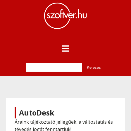
AutoDesk
Áraink tájékoztató jellegűek, a változtatás és
tévedés jogát fenntartjuk!