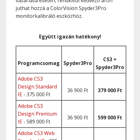
vásárlása esetén, rendkívül kedvező áron
juthat hozzá a ColorVision Spyder3Pro
monitorkalibráló eszközhöz.
Együtt igazán hatékony!
CS3 +
Programcsomag
Spyder3Pro
Spyder3Pro
Adobe CS3
Design Standard
36 900 Ft
379 000 Ft
IE
- 375 000 Ft
Adobe CS3
Design Premium
36 900 Ft
599 000 Ft
IE
- 589 000 Ft
Adobe CS3 Web