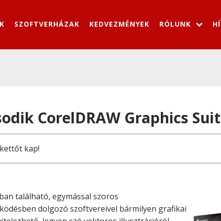
K
SZOFTVERHÁZAK
KEDVEZMÉNYEK
RÓLUNK
H
dik CorelDRAW Graphics Suite
kettőt kap!
an található, egymással szoros
ödésben dolgozó szoftvereivel bármilyen grafikai