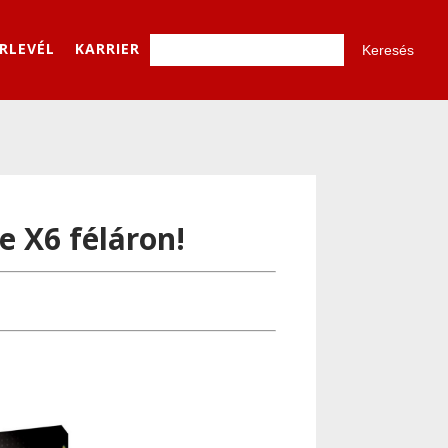
ÍRLEVÉL
KARRIER
 X6 féláron!