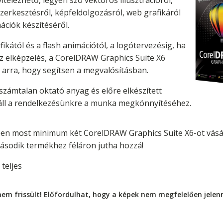
vitelezhető, legyen szó vektoros illusztrációról,
zerkesztésről, képfeldolgozásról, web grafikáról
ációk készítéséről.
ikától és a flash animációtól, a logótervezésig, ha
 elképzelés, a CorelDRAW Graphics Suite X6
l arra, hogy segítsen a megvalósításban.
számtalan oktató anyag és előre elkészített
áll a rendelkezésünkre a munka megkönnyítéséhez.
n most minimum két CorelDRAW Graphics Suite X6-ot vásá
sodik termékhez féláron jutha hozzá!
 teljes
nem frissült! Előfordulhat, hogy a képek nem megfelelően jele