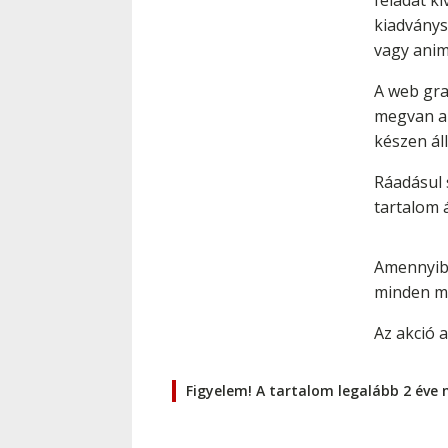
feladat ki
kiadványs
vagy anim
A web graf
megvan az
készen ál
Ráadásul 
tartalom 
Amennyibe
minden má
Az akció a
Figyelem! A tartalom legalább 2 éve 