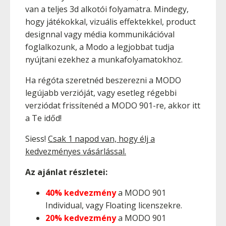
van a teljes 3d alkotói folyamatra. Mindegy,
hogy játékokkal, vizuális effektekkel, product
designnal vagy média kommunikációval
foglalkozunk, a Modo a legjobbat tudja
nyújtani ezekhez a munkafolyamatokhoz.
Ha régóta szeretnéd beszerezni a MODO
legújabb verzióját, vagy esetleg régebbi
verziódat frissítenéd a MODO 901-re, akkor itt
a Te időd!
Siess!
Csak 1 napod van, hogy élj a
kedvezményes vásárlással.
Az ajánlat részletei:
40% kedvezmény
a MODO 901
Individual, vagy Floating licenszekre.
20% kedvezmény
a MODO 901