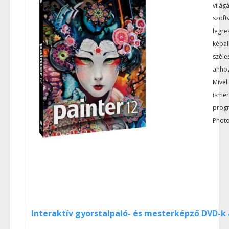
világ
szoft
legre
képal
széle
ahhoz
Mivel
ismer
progr
Phot
Interaktív gyorstalpaló- és mesterképző DVD-k