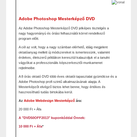
Adobe Photoshop Mesterképző DVD
Az Adobe Photoshop Mesterképző DVD jelképes tisztelgés a
nagy hagyományú és óriási felhasználói körrel rendelkező
program előtt.
A cél az volt, hogy a nagy számban elérhető, idáig megjelent
oktatóanyag mellett új módszereket is ismertessünk, valamint
érdekes, életszerű példákon keresztül kalauzoljuk el a tanulni
vágyókat a professzionális képszerkesztői munkamenet
rejtelmeibe.
A 8 órás oktató DVD több éves oktatói tapasztalat gyümölcse és a
Adobe Photoshop profi szintű alkalmazásának alapja. A
Mesterképzőt elvégző biztos lehet benne, hogy értékes és
hasznosítható tudás birtokába kerül.
Az
Adobe Webdesign Mesterképző
ára:
20 000 Ft + Áfa
A "DVD50OFF2013" kuponkóddal Önnek:
10 000 Ft + Áfa
*