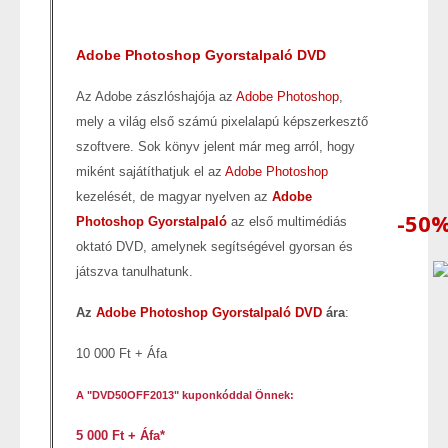
Adobe Photoshop Gyorstalpaló DVD
Az Adobe zászlóshajója az
Adobe Photoshop
,
mely a világ első számú pixelalapú képszerkesztő
szoftvere. Sok könyv jelent már meg arról, hogy
miként sajátíthatjuk el az
Adobe Photoshop
kezelését, de magyar nyelven az
Adobe
-50
Photoshop Gyorstalpaló
az első multimédiás
oktató DVD, amelynek segítségével gyorsan és
játszva tanulhatunk.
Az
Adobe Photoshop Gyorstalpaló DVD
ára
:
10 000 Ft + Áfa
A "DVD50OFF2013" kuponkóddal Önnek:
5 000 Ft + Áfa*