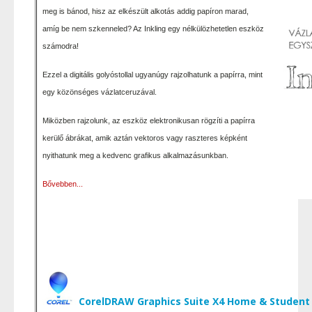
meg is bánod, hisz az elkészült alkotás addig papíron marad,
amíg be nem szkenneled? Az Inkling egy nélkülözhetetlen eszköz
számodra!
Ezzel a digitális golyóstollal ugyanúgy rajzolhatunk a papírra, mint
egy közönséges vázlatceruzával.
Miközben rajzolunk, az eszköz elektronikusan rögzíti a papírra
kerülő ábrákat, amik aztán vektoros vagy raszteres képként
nyithatunk meg a kedvenc grafikus alkalmazásunkban.
Bővebben...
CorelDRAW Graphics Suite X4 Home & Student 