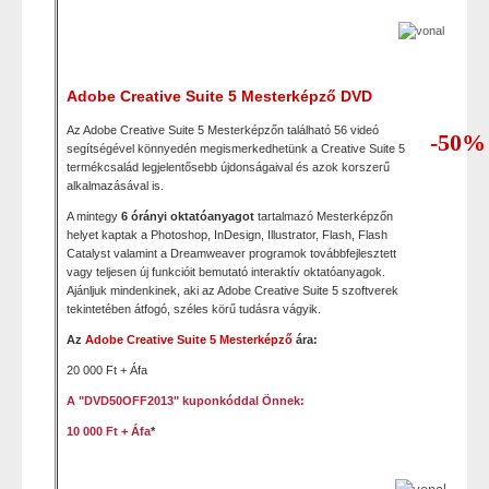
Adobe Creative Suite 5 Mesterképző DVD
Az Adobe Creative Suite 5 Mesterképzőn található 56 videó
-50%
segítségével könnyedén megismerkedhetünk a Creative Suite 5
termékcsalád legjelentősebb újdonságaival és azok korszerű
alkalmazásával is.
A mintegy
6 órányi oktatóanyagot
tartalmazó Mesterképzőn
helyet kaptak a Photoshop, InDesign, Illustrator, Flash, Flash
Catalyst valamint a Dreamweaver programok továbbfejlesztett
vagy teljesen új funkcióit bemutató interaktív oktatóanyagok.
Ajánljuk mindenkinek, aki az Adobe Creative Suite 5 szoftverek
tekintetében átfogó, széles körű tudásra vágyik.
Az
Adobe Creative Suite 5 Mesterképző
ára:
20 000 Ft + Áfa
A "DVD50OFF2013" kuponkóddal Önnek:
10 000 Ft + Áfa
*