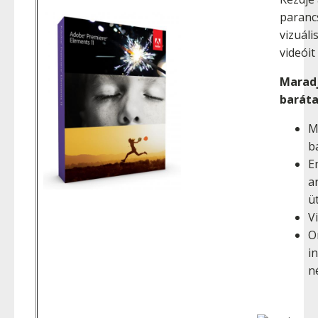
paranc
vizuáli
videóit
Maradj
baráta
M
b
E
a
ü
V
O
i
n