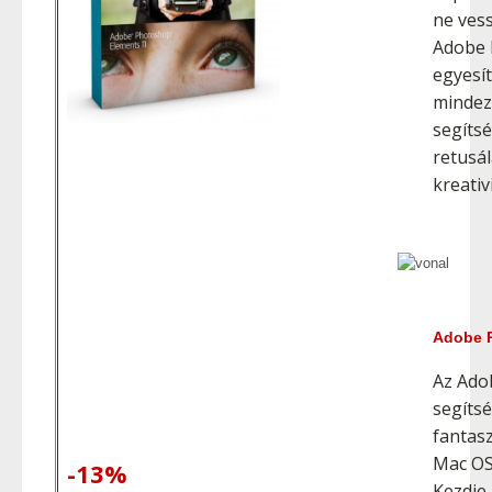
ne ves
Adobe 
egyesít
mindez
segíts
retusá
kreativ
Adobe P
Az Ado
segíts
fantas
Mac OS
-13%
Kezdje 