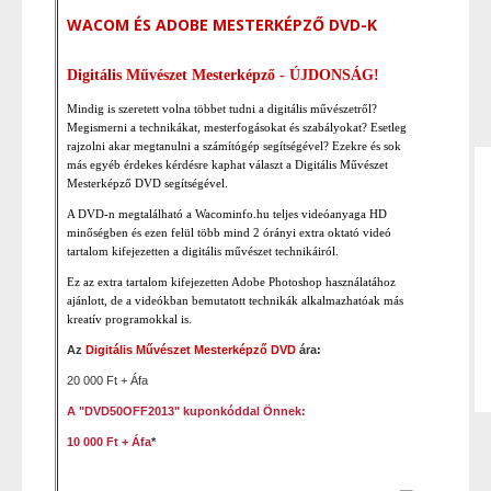
WACOM ÉS ADOBE MESTERKÉPZŐ DVD-K
Digitális Művészet Mesterképző - ÚJDONSÁG!
Mindig is szeretett volna többet tudni a digitális művészetről?
Megismerni a technikákat, mesterfogásokat és szabályokat? Esetleg
rajzolni akar megtanulni a számítógép segítségével? Ezekre és sok
más egyéb érdekes kérdésre kaphat választ a Digitális Művészet
Mesterképző DVD segítségével.
A DVD-n megtalálható a Wacominfo.hu teljes videóanyaga HD
minőségben és ezen felül több mind 2 órányi extra oktató videó
tartalom kifejezetten a digitális művészet technikáiról.
Ez az extra tartalom kifejezetten Adobe Photoshop használatához
ajánlott, de a videókban bemutatott technikák alkalmazhatóak más
kreatív programokkal is.
Az
Digitális Művészet Mesterkép
ző DVD
ára:
20 000 Ft + Áfa
A "DVD50OFF2013" kuponkóddal Önnek:
10 000 Ft + Áfa
*