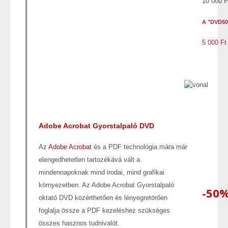
10 000 F
A "DVD50
5 000 Ft
Adobe Acrobat Gyorstalpaló DVD
Az
Adobe Acrobat
és a PDF technológia mára már
elengedhetetlen tartozékává vált a
mindennapoknak mind irodai, mind grafikai
környezetben. Az Adobe Acrobat Gyorstalpaló
-50
oktató DVD közérthetően és lényegretörően
foglalja össze a PDF kezeléshez szükséges
összes hasznos tudnivalót.