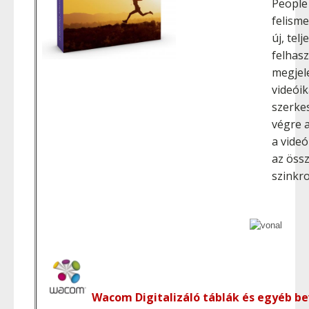
People 
felism
új, tel
felhas
megjele
videóik
szerke
végre 
a vide
az öss
szinkro
Wacom Digitalizáló táblák és egyéb be