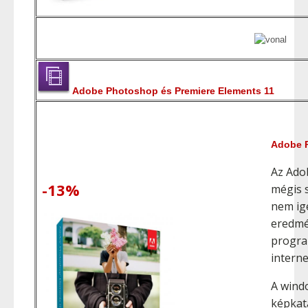
Adobe Photoshop és Premiere Elements 11
Adobe 
Az Ado
-13%
mégis s
nem ig
eredmé
progra
interne
A wind
képkat