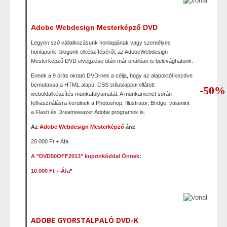
Adobe Webdesign Mesterképző DVD
Legyen szó vállalkozásunk honlapjának vagy személyes
honlapunk, blogunk elkészítéséről, az AdobeWebdesign
Mesterképző DVD elvégzése után már önállóan is belevághatunk.
Ennek a 9 órás oktató DVD-nek a célja, hogy az alapoktól kezdve
bemutassa a HTML alapú, CSS stíluslappal ellátott
-50%
weboldalkészítés munkafolyamatát. A munkamenet során
felhasználásra kerülnek a Photoshop, Illustrator, Bridge, valamint
a Flash és Dreamweaver Adobe programok is.
Az
Adobe Webdesign Mesterképző
ára:
20 000 Ft + Áfa
A "
DVD50OFF2013
" kuponkóddal Önnek:
10 000 Ft + Áfa
*
ADOBE GYORSTALPALÓ DVD-K