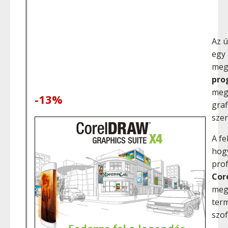
Az ú
egy 
meg
pro
megt
-13%
graf
szer
A fe
hog
prof
Cor
megf
term
szof