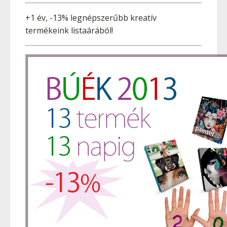
+1 év, -13% legnépszerűbb kreatív
termékeink listaárából!