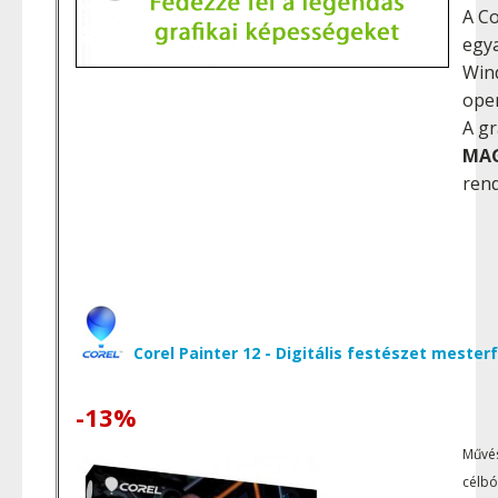
A C
egya
Win
oper
A gr
MAG
rend
Corel Painter 12 - Digitális festészet mester
-13%
Művés
célbó