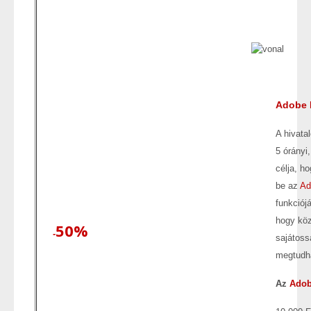
Adobe 
A hivata
5 órányi
célja, h
be az
Ad
funkciój
hogy köz
50%
-
sajátoss
megtudh
Az
Adob