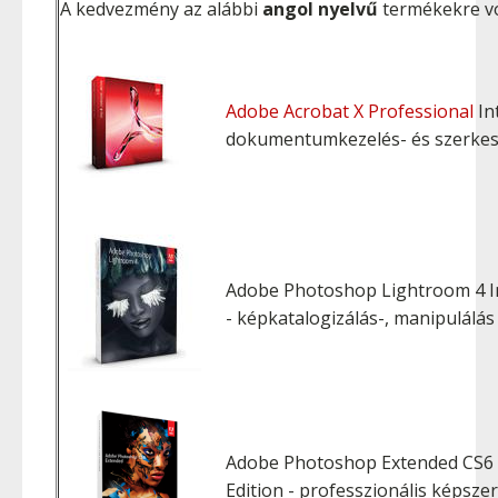
A kedvezmény az alábbi
angol nyelvű
termékekre vo
Adobe Acrobat X Professional
In
dokumentumkezelés- és szerkes
Adobe Photoshop Lightroom 4 Int
- képkatalogizálás-, manipulálás
Adobe Photoshop Extended CS6 I
Edition - professzionális képsze