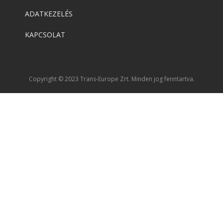
ADATKEZELÉS
KAPCSOLAT
Copyright © 2023 Trans-Europe Zrt. Minden jog fenntartva.