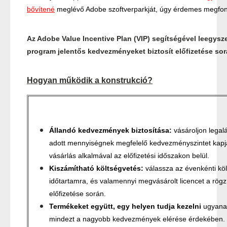
bővítené
meglévő Adobe szoftverparkját, úgy érdemes megfontol
Az Adobe Value Incentive Plan (VIP) segítségével leegysze
program jelentős kedvezményeket biztosít előfizetése so
Hogyan működik a konstrukció?
Állandó kedvezmények biztosítása:
vásároljon legalá
adott mennyiségnek megfelelő kedvezményszintet kapj
vásárlás alkalmával az előfizetési időszakon belül.
Kiszámítható költségvetés:
válassza az évenkénti köl
időtartamra, és valamennyi megvásárolt licencet a rögz
előfizetése során.
Termékeket együtt, egy helyen tudja kezelni
ugyanab
mindezt a nagyobb kedvezmények elérése érdekében.