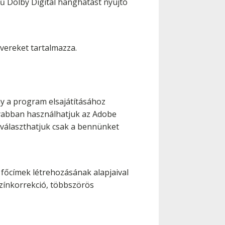
gű Dolby Digital hanghatást nyújtó
vereket tartalmazza.
ny a program elsajátításához
nyabban használhatjuk az Adobe
kiválaszthatjuk csak a bennünket
főcímek létrehozásának alapjaival
zínkorrekció, többszörös