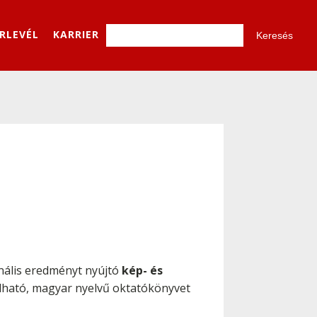
ÍRLEVÉL
KARRIER
onális eredményt nyújtó
kép- és
ható, magyar nyelvű oktatókönyvet