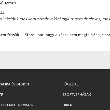
vényesek.
ák!
vihet!” akciónk más kedvezményekkel együtt nem érvényes, 
nem frissült! Előfordulhat, hogy a képek nem megfelelően jele
AFIKA ÉS DESIGN
FŐOLDAL
TP
SZOFTVERHÁZAK
ZLETI MEGOLDÁSOK
HÍREK