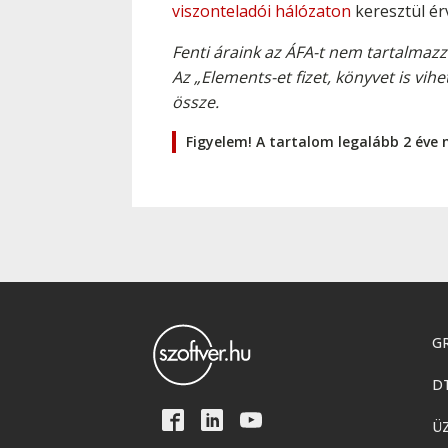
viszonteladói hálózaton
keresztül ér
Fenti áraink az ÁFA-t nem tartalmazz
Az „Elements-et fizet, könyvet is 
össze.
Figyelem! A tartalom legalább 2 éve 
GR
D
Ü