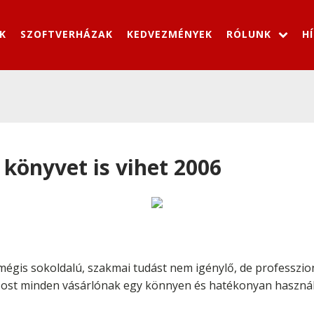
K
SZOFTVERHÁZAK
KEDVEZMÉNYEK
RÓLUNK
H
 könyvet is vihet 2006
 mégis sokoldalú, szakmai tudást nem igénylő, de professzi
st minden vásárlónak egy könnyen és hatékonyan használ