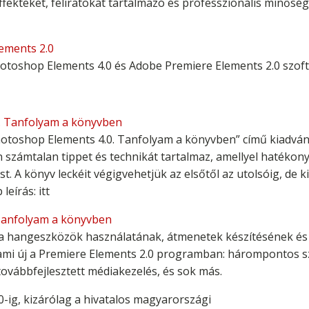
ffekteket, feliratokat tartalmazó és professzionális minősé
ements 2.0
oshop Elements 4.0 és Adobe Premiere Elements 2.0 szoft
. Tanfolyam a könyvben
Photoshop Elements 4.0. Tanfolyam a könyvben” című kiadvá
számtalan tippet és technikát tartalmaz, amellyel hatéko
 A könyv leckéit végigvehetjük az elsőtől az utolsóig, de 
eírás: itt
Tanfolyam a könyvben
a hangeszközök használatának, átmenetek készítésének és 
 ami új a Premiere Elements 2.0 programban: hárompontos s
továbbfejlesztett médiakezelés, és sok más.
0-ig, kizárólag a hivatalos magyarországi