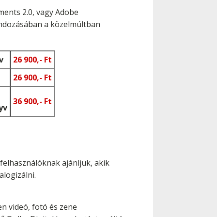
ments 2.0, vagy Adobe
ondozásában a közelmúltban
v
26 900,- Ft
26 900,- Ft
36 900,- Ft
yv
elhasználóknak ajánljuk, akik
alogizálni.
n videó, fotó és zene