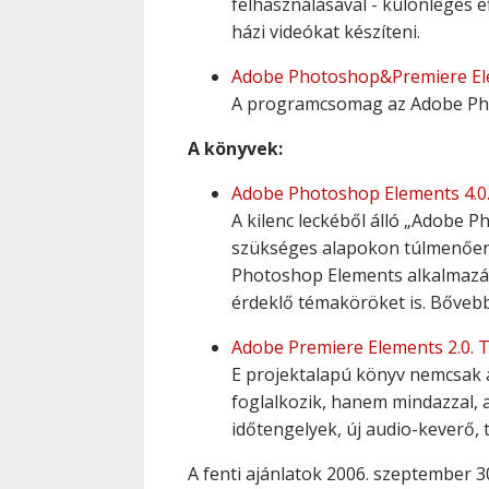
felhasználásával - különleges e
házi videókat készíteni.
Adobe Photoshop&Premiere El
A programcsomag az Adobe Phot
A könyvek:
Adobe Photoshop Elements 4.0
A kilenc leckéből álló „Adobe 
szükséges alapokon túlmenően 
Photoshop Elements alkalmazást.
érdeklő témaköröket is. Bővebb l
Adobe Premiere Elements 2.0. 
E projektalapú könyv nemcsak 
foglalkozik, hanem mindazzal,
időtengelyek, új audio-keverő, 
A fenti ajánlatok 2006. szeptember 3