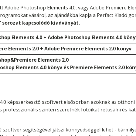
t Adobe Photoshop Elements 4.0, vagy Adobe Premiere Ele
ogramokat vásárol, az ajándékba kapja a Perfact Kiadó g
 sorozat kapcsolódó kiadványát.
hop Elements 4.0 + Adobe Photoshop Elements 4.0 köny
re Elements 2.0 + Adobe Premiere Elements 2.0 könyv
shop&Premiere Elements 2.0
oshop Elements 4.0 könyv és Premiere Elements 2.0 kön
0 képszerkesztő szoftvert elsősorban azoknak az otthoni f
 professzionális szinten szeretnék fotóikat retusálni és kat
szoftver segítségével játszi könnyedséggel lehet - bármilye