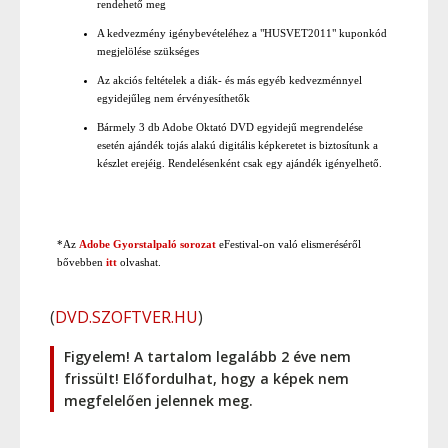
rendehető meg
A kedvezmény igénybevételéhez a "HUSVET2011" kuponkód
megjelölése szükséges
Az akciós feltételek a diák- és más egyéb kedvezménnyel
egyidejűleg nem érvényesíthetők
Bármely 3 db Adobe Oktató DVD egyidejű megrendelése
esetén ajándék tojás alakú digitális képkeretet is biztosítunk a
készlet erejéig. Rendelésenként csak egy ajándék igényelhető.
*Az
Adobe Gyorstalpaló sorozat
eFestival-on való elismeréséről
bővebben
itt
olvashat.
(
DVD.SZOFTVER.HU
)
Figyelem! A tartalom legalább 2 éve nem
frissült! Előfordulhat, hogy a képek nem
megfelelően jelennek meg.