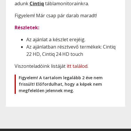
adunk
Cintiq
táblamonitorainkra.
Figyelem! Már csap pár darab maradt!
Részletek:
Az ajánlat a készlet erejéig.
Az ajánlatban résztvevő termékek: Cintiq
22 HD, Cintiq 24 HD touch
Viszonteladóink listáját
itt találod
.
Figyelem! A tartalom legalább 2 éve nem
frissült! Előfordulhat, hogy a képek nem
megfelelően jelennek meg.