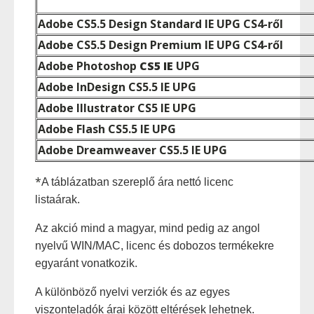
Adobe CS5.5
Design Standard IE UPG CS4-ről
Adobe CS5.5
Design Premium
IE UPG
CS4-ről
Adobe Photoshop
CS5 IE
UPG
Adobe InDesign CS5.5
IE
UPG
Adobe Illustrator CS5
IE
UPG
Adobe Flash CS5.5
IE
UPG
Adobe Dreamweaver CS5.5
IE
UPG
*
A táblázatban szereplő ára nettó licenc
listaárak.
Az akció mind a magyar, mind pedig az angol
nyelvű
WIN/MAC, licenc és dobozos
termékekre
egyaránt vonatkozik.
A különböző nyelvi verziók és
az egyes
viszonteladók
árai között eltérések lehetnek.