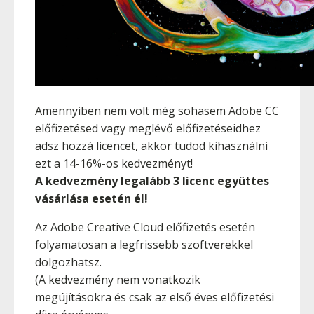
Amennyiben nem volt még sohasem Adobe CC
előfizetésed vagy meglévő előfizetéseidhez
adsz hozzá licencet, akkor tudod kihasználni
ezt a 14-16%-os kedvezményt!
A kedvezmény legalább 3 licenc együttes
vásárlása esetén él!
Az Adobe Creative Cloud előfizetés esetén
folyamatosan a legfrissebb szoftverekkel
dolgozhatsz.
(A kedvezmény nem vonatkozik
megújításokra és csak az első éves előfizetési