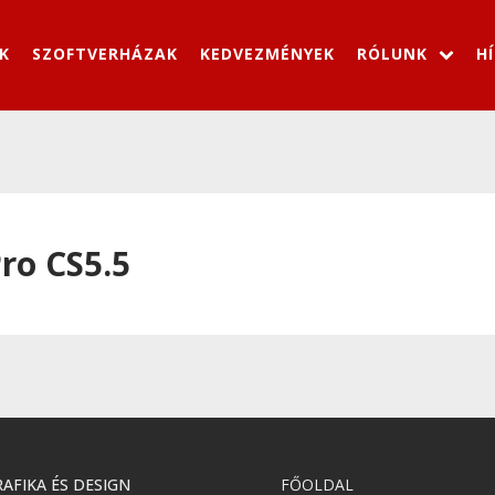
K
SZOFTVERHÁZAK
KEDVEZMÉNYEK
RÓLUNK
H
ro CS5.5
AFIKA ÉS DESIGN
FŐOLDAL