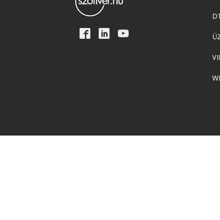
D
Ü
VI
W