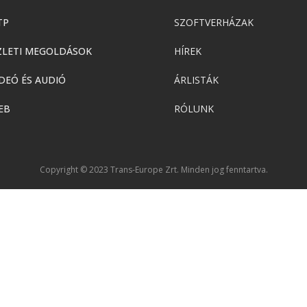
TP
SZOFTVERHÁZAK
ZLETI MEGOLDÁSOK
HÍREK
DEÓ ÉS AUDIÓ
ÁRLISTÁK
EB
RÓLUNK
Copyright © 2023 Trans-Europe Zrt. Minden jog fenntartva.