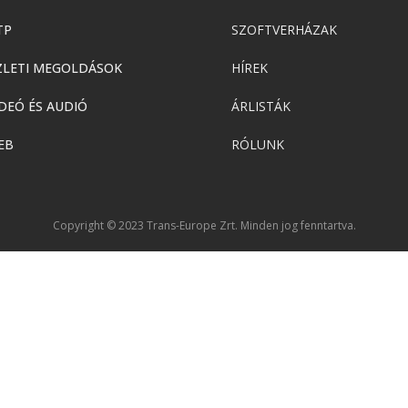
TP
SZOFTVERHÁZAK
ZLETI MEGOLDÁSOK
HÍREK
DEÓ ÉS AUDIÓ
ÁRLISTÁK
EB
RÓLUNK
Copyright © 2023 Trans-Europe Zrt. Minden jog fenntartva.