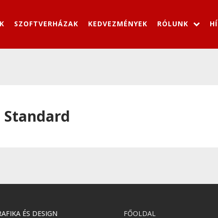
K
SZOFTVERHÁZAK
KEDVEZMÉNYEK
RÓLUNK
H
 Standard
AFIKA ÉS DESIGN
FŐOLDAL