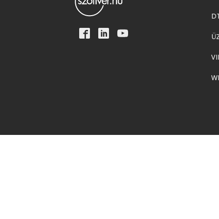
D
Ü
VI
W