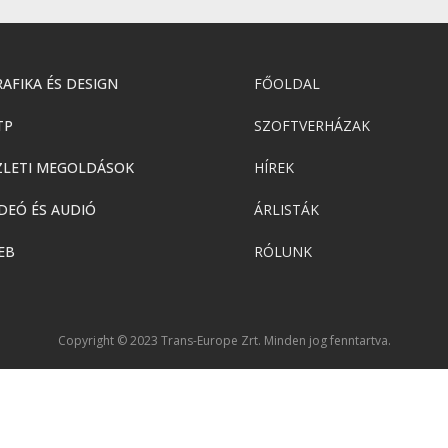
AFIKA ÉS DESIGN
FŐOLDAL
TP
SZOFTVERHÁZAK
ZLETI MEGOLDÁSOK
HÍREK
DEÓ ÉS AUDIÓ
ÁRLISTÁK
EB
RÓLUNK
Copyright © 2023 Trans-Europe Zrt. Minden jog fenntartva.