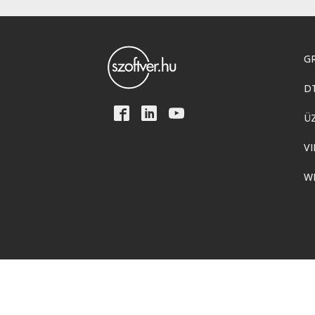
GR
D
Ü
VI
W