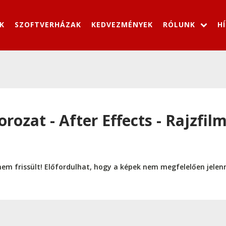
K
SZOFTVERHÁZAK
KEDVEZMÉNYEK
RÓLUNK
H
rozat - After Effects - Rajzfil
nem frissült! Előfordulhat, hogy a képek nem megfelelően jele