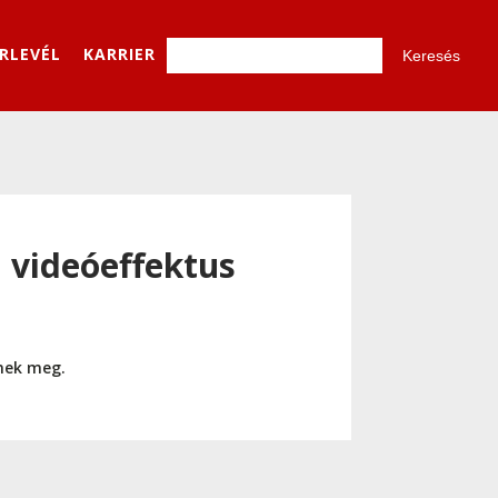
ÍRLEVÉL
KARRIER
m videóeffektus
nnek meg.