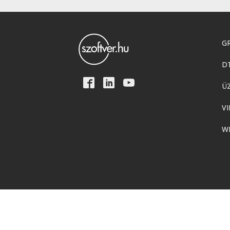
GR
D
Ü
VI
W