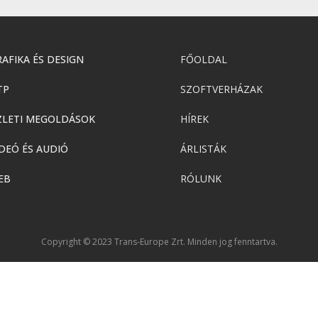
AFIKA ÉS DESIGN
FŐOLDAL
TP
SZOFTVERHÁZAK
ZLETI MEGOLDÁSOK
HÍREK
DEÓ ÉS AUDIÓ
ÁRLISTÁK
EB
RÓLUNK
Copyright © 2023 Trans-Europe Zrt. Minden jog fenntartva.