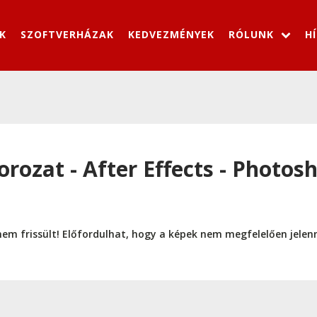
K
SZOFTVERHÁZAK
KEDVEZMÉNYEK
RÓLUNK
H
rozat - After Effects - Photos
nem frissült! Előfordulhat, hogy a képek nem megfelelően jele