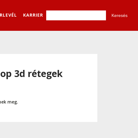
ÍRLEVÉL
KARRIER
hop 3d rétegek
nnek meg.