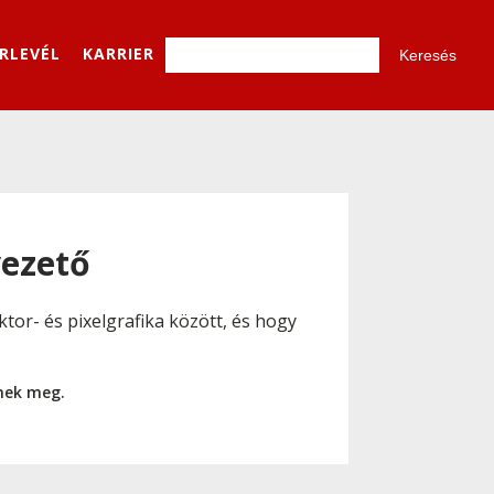
ÍRLEVÉL
KARRIER
vezető
tor- és pixelgrafika között, és hogy
nnek meg.