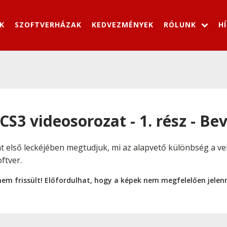
K
SZOFTVERHÁZAK
KEDVEZMÉNYEK
RÓLUNK
H
CS3 videosorozat - 1. rész - Be
 első leckéjében megtudjuk, mi az alapvető különbség a vek
ftver.
nem frissült! Előfordulhat, hogy a képek nem megfelelően jele