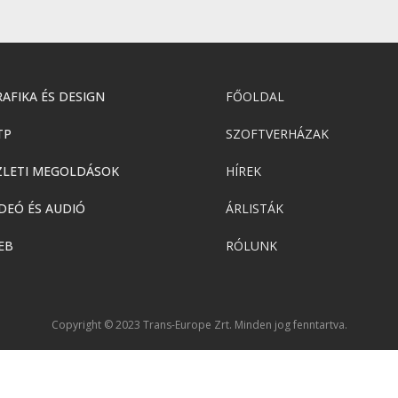
AFIKA ÉS DESIGN
FŐOLDAL
TP
SZOFTVERHÁZAK
ZLETI MEGOLDÁSOK
HÍREK
DEÓ ÉS AUDIÓ
ÁRLISTÁK
EB
RÓLUNK
Copyright © 2023 Trans-Europe Zrt. Minden jog fenntartva.