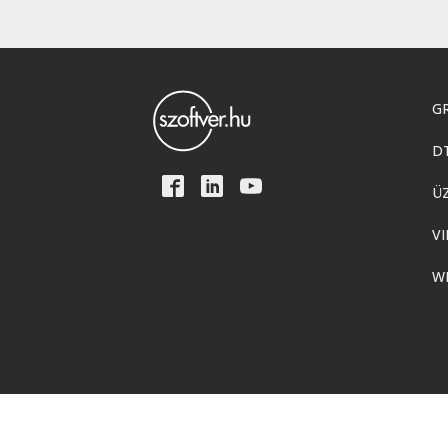
GR
D
Ü
VI
W